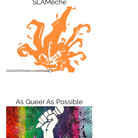
SLAMèche
As Queer As Possible