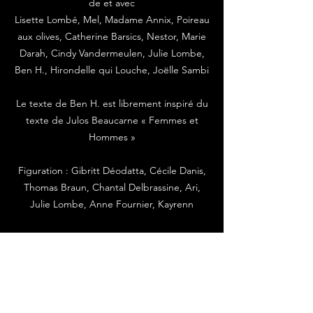
de et avec
Lisette Lombé, Mel, Madame Annix, Poireau
aux olives, Catherine Barsics, Nestor, Marie
Darah, Cindy Vandermeulen, Julie Lombe,
Ben H., Hirondelle qui Louche, Joëlle Sambi
Le texte de Ben H. est librement inspiré du
texte de Julos Beaucarne « Femmes et
Hommes »
Figuration : Gibritt Déodatta, Cécile Danis,
Thomas Braun, Chantal Delbrassine, Ari,
Julie Lombe, Anne Fournier, Kayrenn
Un projet L-Slam
Mis en boîte par : La démise en boîte
Co-produit par : le GSARA asbl
En partenariat avec : Le Festival de Liège