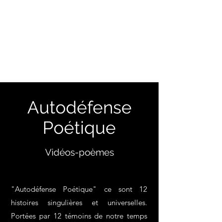
LA DÉMISE EN BOÎTE
Réalisation et diffusion
artistiques
Autodéfense
Poétique
Vidéos-poèmes
"Autodéfense Poétique" ce sont 12
histoires singulières et universelles.
Portées par 12 témoins de notre temps