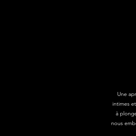
Une apn
intimes et
à plonge
nous embo