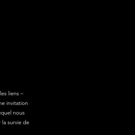
es liens –
ne invitation
lequel nous
la survie de